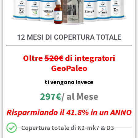
12 MESI DI COPERTURA TOTALE
Oltre
520€
di integratori
GeoPaleo
ti vengono invece
297€
/ al Mese
Risparmiando il 41.8% in un ANNO
Copertura totale di K2-mk7 & D3