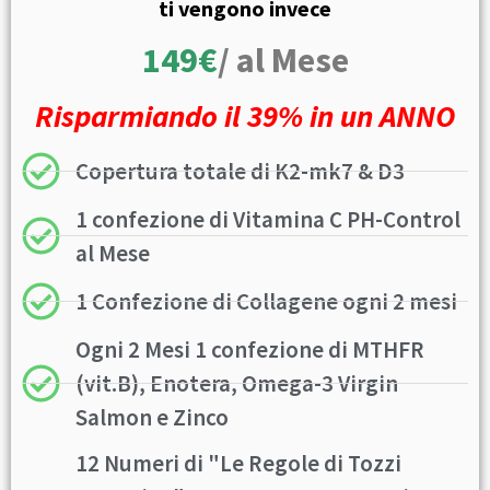
ti vengono invece
149€
/ al Mese
Risparmiando il 39% in un ANNO
Copertura totale di K2-mk7 & D3
1 confezione di Vitamina C PH-Control
al Mese
1 Confezione di Collagene ogni 2 mesi
Ogni 2 Mesi 1 confezione di MTHFR
(vit.B), Enotera, Omega-3 Virgin
Salmon e Zinco
12 Numeri di "Le Regole di Tozzi