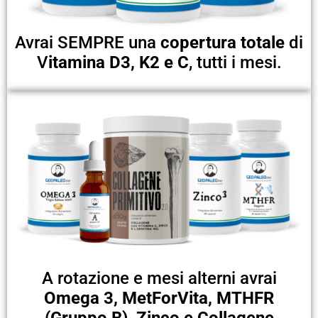
Avrai SEMPRE una
copertura totale
di
V
itamina D3, K2 e C
, tutti i mesi.
A rotazione e mesi alterni avrai
Omega 3, MetForVita, MTHFR
(Gruppo B), Zinco e Collagene